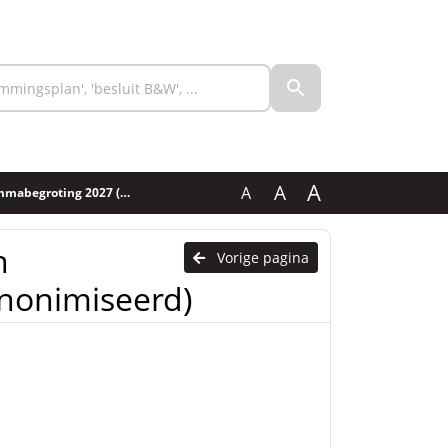
A
A
A
ng 2027 (Geanonimiseerd)
n
Vorige pagina
nonimiseerd)