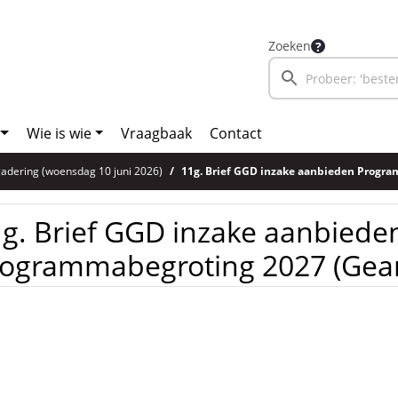
Zoeken
Wie is wie
Vraagbaak
Contact
adering (woensdag 10 juni 2026)
11g. Brief GGD inzake aanbieden Programmabegroti
g. Brief GGD inzake aanbiede
rogrammabegroting 2027 (Gea