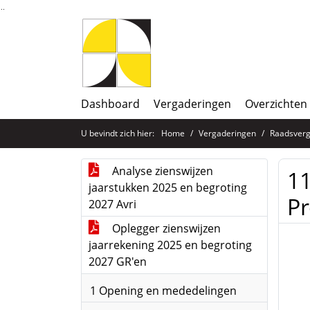
Ga naar de inhoud van deze pagina
Ga naar het zoeken
Ga naar het menu
Dashboard
Vergaderingen
Overzichten
U bevindt zich hier:
Home
Vergaderingen
Raadsverg
Analyse zienswijzen
11
jaarstukken 2025 en begroting
P
2027 Avri
Oplegger zienswijzen
jaarrekening 2025 en begroting
2027 GR'en
1 Opening en mededelingen