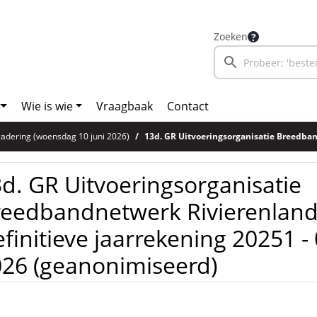
Zoeken
Wie is wie
Vraagbaak
Contact
adering (woensdag 10 juni 2026)
13d. GR Uitvoeringsorganisatie Breedbandnetwerk Rivierenland (UBR) - UBR - Definitieve jaarrekenin
d. GR Uitvoeringsorganisatie
eedbandnetwerk Rivierenland 
finitieve jaarrekening 20251 -
26 (geanonimiseerd)