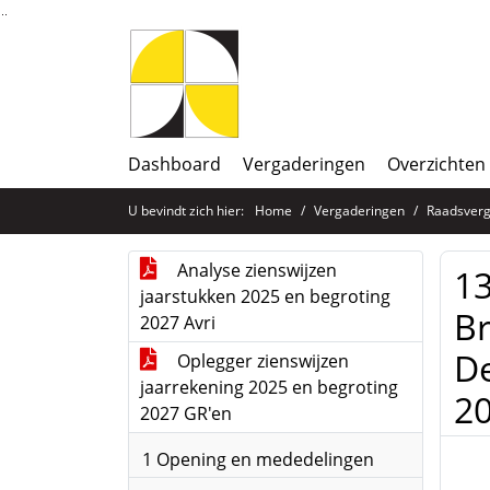
Ga naar de inhoud van deze pagina
Ga naar het zoeken
Ga naar het menu
Dashboard
Vergaderingen
Overzichten
U bevindt zich hier:
Home
Vergaderingen
Raadsverg
Analyse zienswijzen
13
jaarstukken 2025 en begroting
Br
2027 Avri
De
Oplegger zienswijzen
jaarrekening 2025 en begroting
20
2027 GR'en
1 Opening en mededelingen