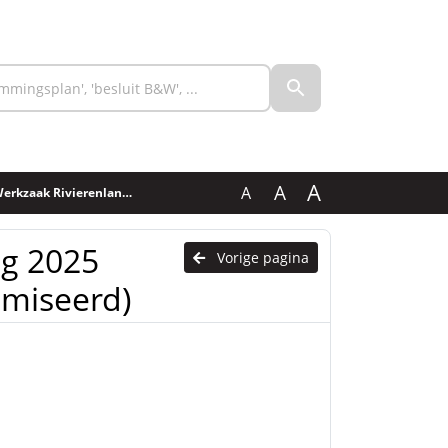
A
A
A
ierenland (Geanonimiseerd)
ng 2025
Vorige pagina
imiseerd)