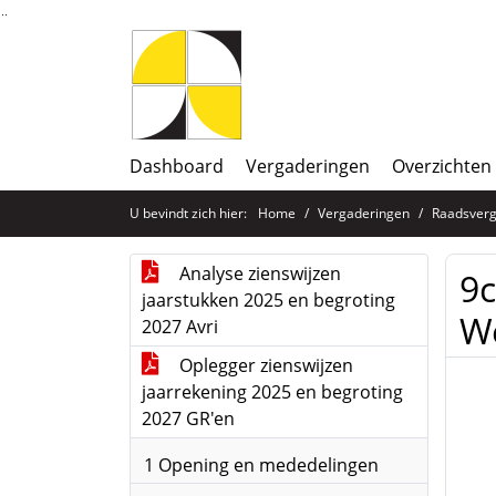
Ga naar de inhoud van deze pagina
Ga naar het zoeken
Ga naar het menu
Dashboard
Vergaderingen
Overzichten
U bevindt zich hier:
Home
Vergaderingen
Raadsverg
Analyse zienswijzen
9c
jaarstukken 2025 en begroting
We
2027 Avri
Oplegger zienswijzen
jaarrekening 2025 en begroting
2027 GR'en
1 Opening en mededelingen