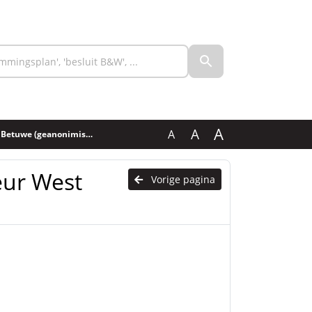
A
A
A
we (geanonimiseerd) (2)
eur West
Vorige pagina