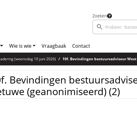
Zoeken
Wie is wie
Vraagbaak
Contact
adering (woensdag 10 juni 2026)
10f. Bevindingen bestuursadviseur West Betu
f. Bevindingen bestuursadvis
tuwe (geanonimiseerd) (2)