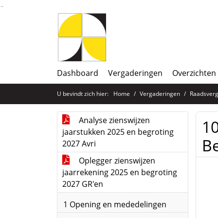
Ga naar de inhoud van deze pagina
Ga naar het zoeken
Ga naar het menu
Dashboard
Vergaderingen
Overzichten
U bevindt zich hier:
Home
Vergaderingen
Raadsverg
Analyse zienswijzen
10
jaarstukken 2025 en begroting
Be
2027 Avri
Oplegger zienswijzen
jaarrekening 2025 en begroting
2027 GR'en
1 Opening en mededelingen