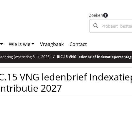
Zoeken
Wie is wie
Vraagbaak
Contact
adering (woensdag 8 juli 2026)
IIIC.15 VNG ledenbrief Indexatiepercentag
IC.15 VNG ledenbrief Indexati
ntributie 2027