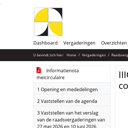
Ga naar de inhoud van deze pagina
Ga naar het zoeken
Ga naar het menu
Dashboard
Vergaderingen
Overzichten
U bevindt zich hier:
Home
Vergaderingen
Raadsverg
Informatienota
II
meicirculaire
co
1 Opening en mededelingen
2 Vaststellen van de agenda
3 Vaststellen van het verslag
van de raadsvergaderingen van
27 mei 2026 en 10 juni 2026