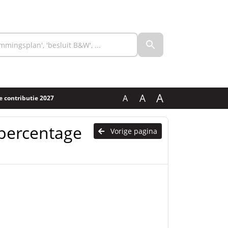
A
A
A
e contributie 2027
epercentage
Vorige pagina