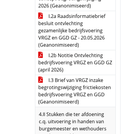
2026 (Geanonimiseerd)
I.2a Raadsinformatiebrief
besluit ontvlechting
gezamenlijke bedrijfsvoering
VRGZ en GGD GZ - 20.05.2026
(Geanonimiseerd)
I.2b Notitie Ontvlechting
bedrijfsvoering VRGZ en GGD GZ
(april 2026)
I.3 Brief van VRGZ inzake
begrotingswijziging frictiekosten
bedrijfsvoering VRGZ en GGD
(Geanonimiseerd)
4.II Stukken die ter afdoening
c.q. uitvoering in handen van
burgemeester en wethouders