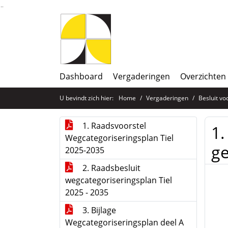
Ga naar de inhoud van deze pagina
Ga naar het zoeken
Ga naar het menu
Dashboard
Vergaderingen
Overzichten
U bevindt zich hier:
Home
Vergaderingen
Besluit v
1. Raadsvoorstel
1.
Wegcategoriseringsplan Tiel
ge
2025-2035
2. Raadsbesluit
wegcategoriseringsplan Tiel
2025 - 2035
3. Bijlage
Wegcategoriseringsplan deel A