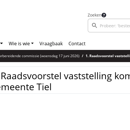
Zoeken
Wie is wie
Vraagbaak
Contact
oorbereidende commissie (woensdag 17 juni 2026)
1. Raadsvoorstel vastste
 Raadsvoorstel vaststelling k
meente Tiel