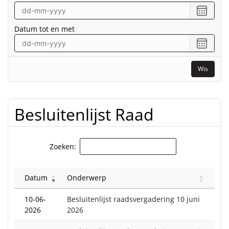
Selecte
een
Datum tot en met
datum
vanaf
Selecte
een
datum
Wis
tot
en
met
Besluitenlijst Raad
Zoeken:
Datum
Onderwerp
10-06-
Besluitenlijst raadsvergadering 10 juni
2026
2026