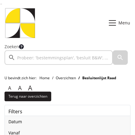
Ga naar de inhoud van deze pagina
Ga naar het zoeken
Ga naar het menu
Menu
Zoeken
U bevindt zich hier:
Home
Overzichten
Besluitenlijst Raad
A
A
A
Terug naar overzichten
Filters
Datum
vanaf