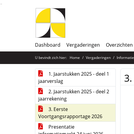
Ga naar de inhoud van deze pagina
Ga naar het zoeken
Ga naar het menu
Dashboard
Vergaderingen
Overzichten
U bevindt zich hier:
Home
Vergaderingen
Informati
1. Jaarstukken 2025 - deel 1
3.
jaarverslag
2. Jaarstukken 2025 - deel 2
jaarrekening
3. Eerste
Voortgangsrapportage 2026
Presentatie