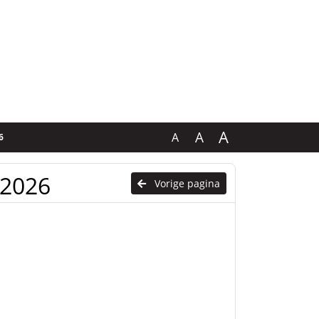
A
A
A
6
 2026
Vorige pagina