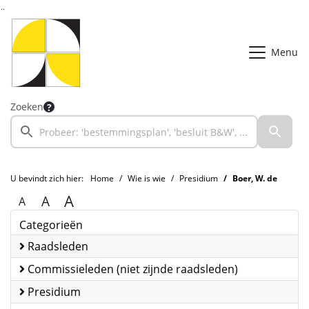
Ga naar de inhoud van deze pagina
Ga naar het zoeken
Ga naar het menu
Menu
Zoeken
U bevindt zich hier:
Home
Wie is wie
Presidium
Boer, W. de
A
A
A
Categorieën
Raadsleden
Commissieleden (niet zijnde raadsleden)
Presidium