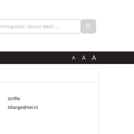
A
A
A
Griffie
ldlange@tiel.nl