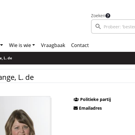
Zoeken
Wie is wie
Vraagbaak
Contact
, L. de
ange, L. de
Politieke partij
Emailadres