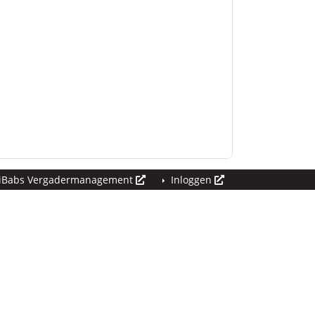
iBabs Vergadermanagement
Inloggen