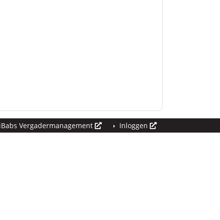
iBabs Vergadermanagement
Inloggen