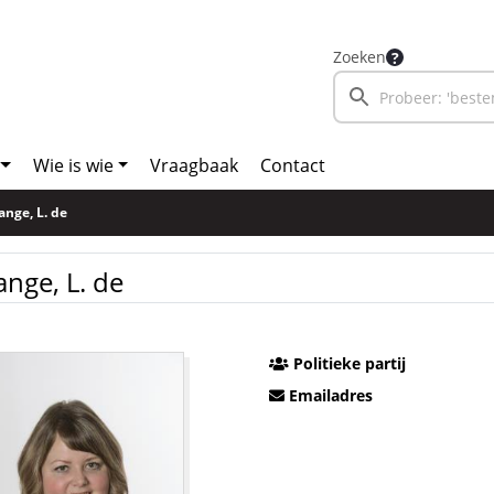
Zoeken
Wie is wie
Vraagbaak
Contact
ange, L. de
ange, L. de
Politieke partij
Emailadres