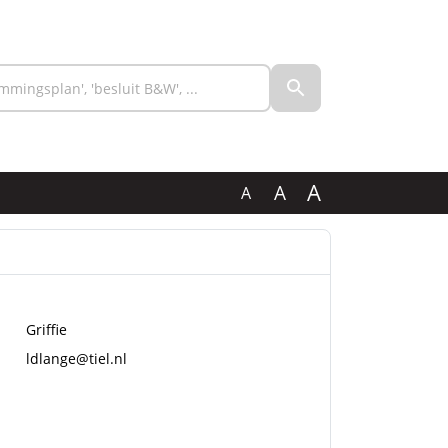
A
A
A
Griffie
ldlange@tiel.nl