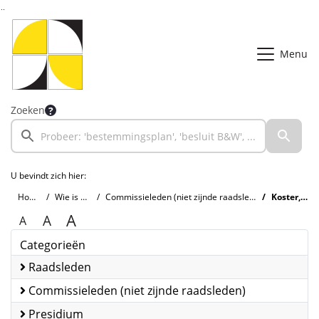
Ga naar de inhoud van deze pagina
Ga naar het zoeken
Ga naar het menu
Menu
Zoeken
U bevindt zich hier:
Home
Wie is wie
Commissieleden (niet zijnde raadsleden)
Koster, H.
A
A
A
Categorieën
Raadsleden
Commissieleden (niet zijnde raadsleden)
Presidium