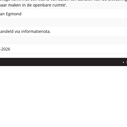
baar maken in de openbare ruimte’.
van Egmond
andeld via informatienota.
edaan
-2026