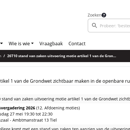
Zoeken
Wie is wie
Vraagbaak
Contact
n
26T10 stand van zaken uitvoering motie artikel 1 van de Grondwet zichtbaar maken in de openbare ruimte
rtikel 1 van de Grondwet zichtbaar maken in de openbare r
 stand van zaken uitvoering motie artikel 1 van de Grondwet zich
vergadering 2026
(12. Afdoening moties)
dag 27 mei 19:30 tot 22:30
zaal - Ambtmanstraat 13 Tiel
ollege komt met een stand van zaken ten aanzien van de uitvoering