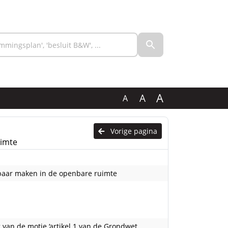
A
A
A
Vorige pagina
uimte
tbaar maken in de openbare ruimte
 van de motie ‘artikel 1 van de Grondwet