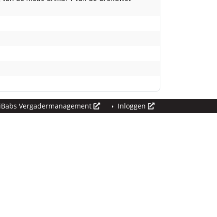
iBabs Vergadermanagement
Inloggen