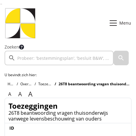
Ga naar de inhoud van deze pagina
Ga naar het zoeken
Ga naar het menu
Menu
Zoeken
U bevindt zich hier:
Home
Overzichten
Toezeggingen
26T8 beantwoording vragen thuisonderwijs vanwege levensbeschouwing van ouders
A
A
A
Toezeggingen
26T8 beantwoording vragen thuisonderwijs
vanwege levensbeschouwing van ouders
ID