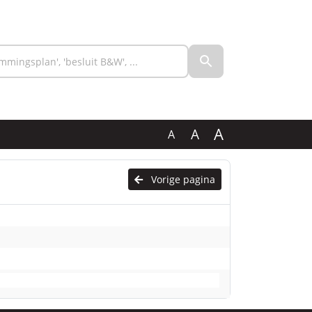
A
A
A
Vorige pagina