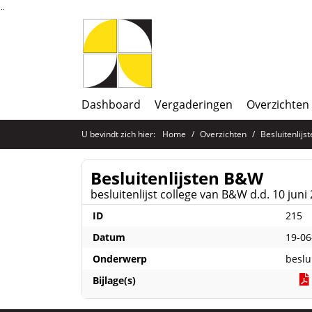
Ga naar de inhoud van deze pagina
Ga naar het zoeken
Ga naar het menu
Dashboard
Vergaderingen
Overzichten
U bevindt zich hier:
Home
Overzichten
Besluitenlij
Besluitenlijsten B&W
besluitenlijst college van B&W d.d. 10 juni
ID
215
Datum
19-06
Onderwerp
beslu
Bijlage(s)