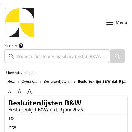
Ga naar de inhoud van deze pagina
Ga naar het zoeken
Ga naar het menu
Menu
Zoeken
U bevindt zich hier:
Home
Overzichten
Besluitenlijsten B&W
Besluitenlijst B&W d.d. 9 juni 2026
A
A
A
Besluitenlijsten B&W
Besluitenlijst B&W d.d. 9 juni 2026
ID
258