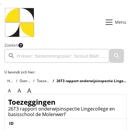
Ga naar de inhoud van deze pagina
Ga naar het zoeken
Ga naar het menu
Menu
Zoeken
U bevindt zich hier:
Home
Overzichten
Toezeggingen
26T3 rapport onderwijsinspectie Lingecollege en basisschool de Molenwerf
A
A
A
Toezeggingen
26T3 rapport onderwijsinspectie Lingecollege en
basisschool de Molenwerf
ID