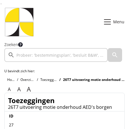
Ga naar de inhoud van deze pagina
Ga naar het zoeken
Ga naar het menu
Menu
Zoeken
U bevindt zich hier:
Home
Overzichten
Toezeggingen
26T7 uitvoering motie onderhoud AED's borgen
A
A
A
Toezeggingen
26T7 uitvoering motie onderhoud AED's borgen
ID
27