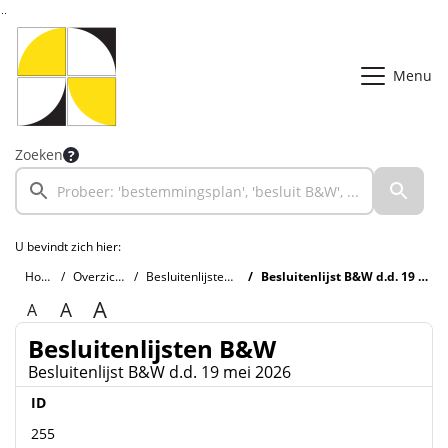
Ga naar de inhoud van deze pagina
Ga naar het zoeken
Ga naar het menu
Menu
Zoeken
U bevindt zich hier:
Home
Overzichten
Besluitenlijsten B&W
Besluitenlijst B&W d.d. 19 mei 2026
A
A
A
Besluitenlijsten B&W
Besluitenlijst B&W d.d. 19 mei 2026
ID
255