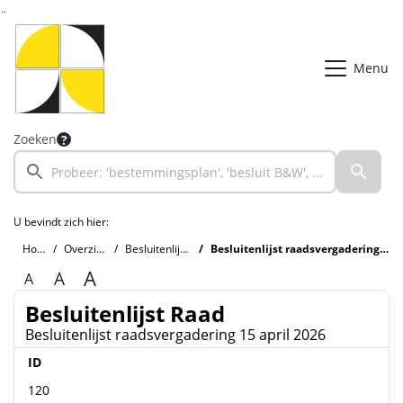
Ga naar de inhoud van deze pagina
Ga naar het zoeken
Ga naar het menu
Menu
Zoeken
U bevindt zich hier:
Home
Overzichten
Besluitenlijst Raad
Besluitenlijst raadsvergadering 15 april 2026
A
A
A
Besluitenlijst Raad
Besluitenlijst raadsvergadering 15 april 2026
ID
120