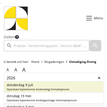
Ga naar de inhoud van deze pagina
Ga naar het zoeken
Ga naar het menu
Menu
Zoeken
U bevindt zich hier:
Home
Vergaderingen
Uitnodiging Overig
A
A
A
2026
2026
donderdag 9 juli
Openbare bijeenkomst eindverslag formatieproces
2026
dinsdag 19 mei
Openbare bijeenkomst eindrapportage informatieproces
2026
donderdag 7 mei