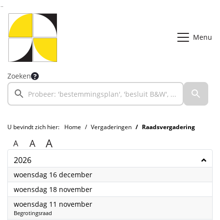
Ga naar de inhoud van deze pagina
Ga naar het zoeken
Ga naar het menu
Menu
Zoeken
U bevindt zich hier:
Home
Vergaderingen
Raadsvergadering
A
A
A
2026
2026
woensdag 16 december
2026
woensdag 18 november
2026
woensdag 11 november
Begrotingsraad