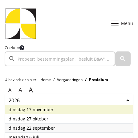
Ga naar de inhoud van deze pagina
Ga naar het zoeken
Ga naar het menu
Menu
Zoeken
U bevindt zich hier:
Home
Vergaderingen
Presidium
A
A
A
2026
2026
dinsdag 17 november
2026
dinsdag 27 oktober
2026
dinsdag 22 september
2026
maandag 6 juli