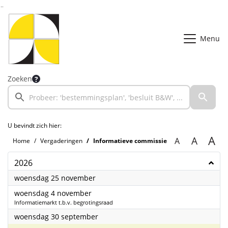
Ga naar de inhoud van deze pagina
Ga naar het zoeken
Ga naar het menu
Menu
Zoeken
U bevindt zich hier:
A
A
A
Home
Vergaderingen
Informatieve commissie
2026
2026
woensdag 25 november
2026
woensdag 4 november
Informatiemarkt t.b.v. begrotingsraad
2026
woensdag 30 september