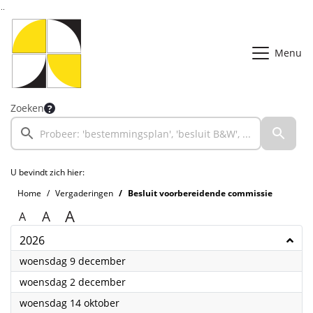
Ga naar de inhoud van deze pagina
Ga naar het zoeken
Ga naar het menu
Menu
Zoeken
U bevindt zich hier:
Home
Vergaderingen
Besluit voorbereidende commissie
A
A
A
2026
2026
woensdag 9 december
2026
woensdag 2 december
2026
woensdag 14 oktober