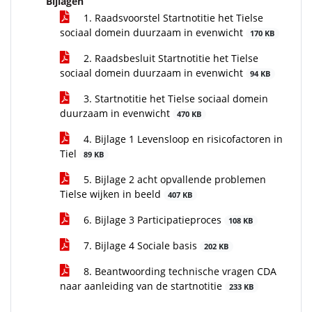
Bijlagen
1. Raadsvoorstel Startnotitie het Tielse
sociaal domein duurzaam in evenwicht
170 KB
2. Raadsbesluit Startnotitie het Tielse
sociaal domein duurzaam in evenwicht
94 KB
3. Startnotitie het Tielse sociaal domein
duurzaam in evenwicht
470 KB
4. Bijlage 1 Levensloop en risicofactoren in
Tiel
89 KB
5. Bijlage 2 acht opvallende problemen
Tielse wijken in beeld
407 KB
6. Bijlage 3 Participatieproces
108 KB
7. Bijlage 4 Sociale basis
202 KB
8. Beantwoording technische vragen CDA
naar aanleiding van de startnotitie
233 KB