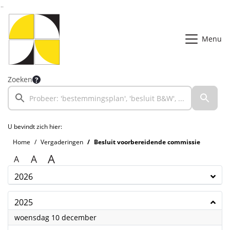
Ga naar de inhoud van deze pagina
Ga naar het zoeken
Ga naar het menu
Menu
Zoeken
U bevindt zich hier:
Home
Vergaderingen
Besluit voorbereidende commissie
A
A
A
2026
2025
2025
woensdag 10 december