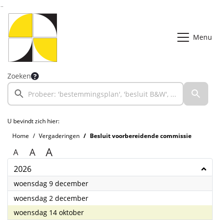
Ga naar de inhoud van deze pagina
Ga naar het zoeken
Ga naar het menu
Menu
Zoeken
U bevindt zich hier:
Home
Vergaderingen
Besluit voorbereidende commissie
A
A
A
2026
2026
woensdag 9 december
2026
woensdag 2 december
2026
woensdag 14 oktober